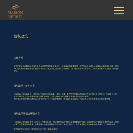
隐私政策
法律声明
本页面提供的解释和信息仅为关于如何撰写隐私政策文档的一般性概述和概要说明。您不应将本文视为法律建议或实际操作指南，因为
我们无法预先知晓您希望在企业与客户及访客之间建立的具体隐私政策。我们建议您寻求法律咨询，以帮助您理解并制定您自己的隐私
政策。
隐私政策 - 基本内容
也就是说，隐私政策是一份声明，它披露了网站收集、使用、披露、处理和管理其访客和客户数据的部分或全部方式。它通常还包括一
份关于网站致力于保护访客或客户隐私的声明，以及对网站为保护隐私而实施的不同机制的解释。
不同司法管辖区对隐私政策必须包含的内容有不同的法律要求。您有责任确保您遵守与您业务活动和所在地相关的法律法规。
隐私政策应包含哪些内容
一般来说，隐私政策通常会涉及以下类型的问题：网站收集的信息类型以及收集数据的方式；解释网站为何收集这些类型的信息；网站
与第三方共享信息的做法；访客和客户如何根据相关隐私法律行使他们的权利；关于未成年人数据收集的具体做法；以及更多内容。
要了解更多相关信息，请查看我们的文章“
创建隐私政策
”。