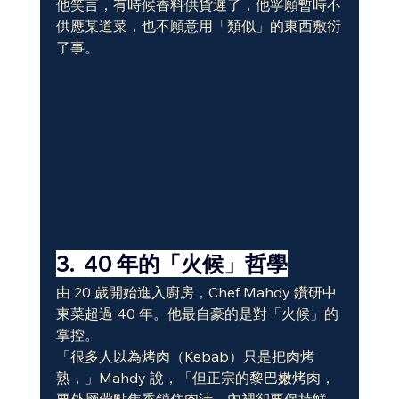
他笑言，有時候香料供貨遲了，他寧願暫時不
供應某道菜，也不願意用「類似」的東西敷衍
了事。
3.  40 年的「火候」哲學
由 20 歲開始進入廚房，Chef Mahdy 鑽研中
東菜超過 40 年。他最自豪的是對「火候」的
掌控。
「很多人以為烤肉（Kebab）只是把肉烤
熟，」Mahdy 說，「但正宗的黎巴嫩烤肉，
要外層帶點焦香鎖住肉汁，內裡卻要保持鮮