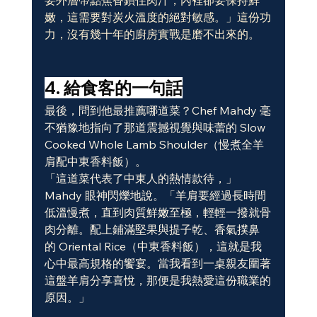
嫩，這需要對炭火溫度的絕對敏感。」這份功
力，沒有幾十年的廚房實戰是磨不出來的。
4. 給食客的一句話
最後，問到他最推薦哪道菜？Chef Mahdy 毫
不猶豫地指向了那道震撼視覺與味蕾的 Slow 
Cooked Whole Lamb Shoulder（慢煮全羊
肩配中東香料飯）。
「這道菜代表了中東人的熱情款待，」
Mahdy 眼神閃爍地說。「羊肩要經過長時間
低溫慢煮，直到肉質鮮嫩至極，輕輕一撥就骨
肉分離。配上鋪滿堅果與提子乾、香氣撲鼻
的 Oriental Rice（中東香料飯），這就是我
心中最高規格的饗宴。當我看到一桌親友圍著
這盤羊肩分享喜悅，那便是我熱愛這份職業的
原因。」