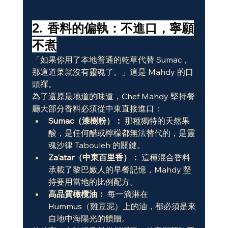
2.  香料的偏執：不進口，寧願
不煮
「如果你用了本地普通的乾草代替 Sumac，
那這道菜就沒有靈魂了。」這是 Mahdy 的口
頭禪。
為了還原最地道的味道，Chef Mahdy 堅持餐
廳大部分香料必須從中東直接進口：
Sumac（漆樹粉）：
 那種獨特的天然果
酸，是任何醋或檸檬都無法替代的，是靈
魂沙律 Tabouleh 的關鍵。
Za'atar（中東百里香）：
 這種混合香料
承載了黎巴嫩人的早餐記憶，Mahdy 堅
持要用當地的比例配方。
高品質橄欖油：
 每一滴淋在 
Hummus（雞豆泥）上的油，都必須是來
自地中海陽光的饋贈。