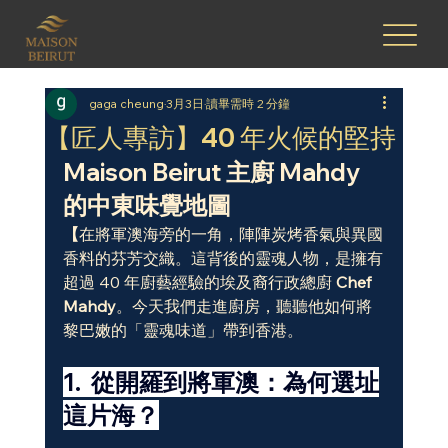
gaga cheung
3月3日
讀畢需時 2 分鐘
【匠人專訪】40 年火候的堅持
Maison Beirut 主廚 Mahdy 
的中東味覺地圖
【
在將軍澳海旁的一角，陣陣炭烤香氣與異國
香料的芬芳交織。這背後的靈魂人物，是擁有
超過 40 年廚藝經驗的埃及裔行政總廚 
Chef 
Mahdy
。今天我們走進廚房，聽聽他如何將
黎巴嫩的「靈魂味道」帶到香港。
1.  從開羅到將軍澳：為何選址
這片海？