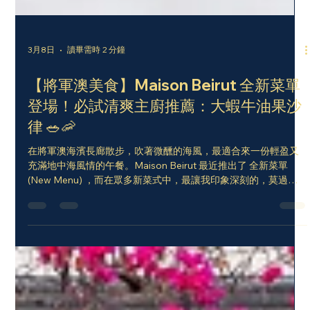
3月8日
讀畢需時 2 分鐘
【將軍澳美食】Maison Beirut 全新菜單
登場！必試清爽主廚推薦：大蝦牛油果沙
律 🥗🦐
在將軍澳海濱長廊散步，吹著微醺的海風，最適合來一份輕盈又
充滿地中海風情的午餐。Maison Beirut 最近推出了 全新菜單
(New Menu) ，而在眾多新菜式中，最讓我印象深刻的，莫過於
這道色彩鮮艷、口感豐富的—— 「大蝦牛油果沙律 Shrimp
Avocado Salad」 。 特色主廚推介- 大蝦牛油果沙律 ✨ 主廚特
選：每一口都是海洋與森林的相遇 這道沙律不僅僅是開胃菜，更
是主廚的誠意之作。 鮮甜大蝦 ：選用體型肥美、肉質彈牙的大
蝦，經過簡單調味後精準烹煮，保留了海鮮最原始的鮮味。 熟成
牛油果 ：每一塊牛油果都經過嚴選，口感如奶油般綿密