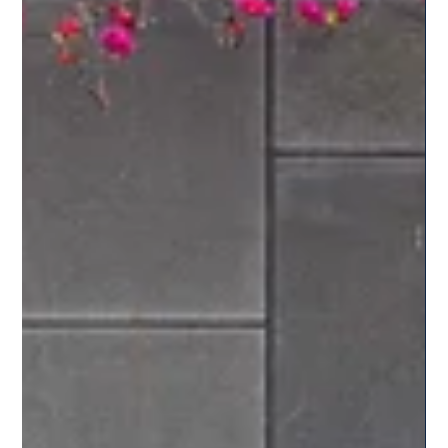
（Creamy），入口即化，與蝦肉的鮮脆形成絕妙對比。 秘製醬
汁 ：淋上主廚特製的輕盈醬汁，帶有一點微酸與香草的清香，完
美平衡了牛油果的濃郁感。 🌿 健康與美味的完美契合 對於追求健
康生活、或是正在控制飲食的朋友來說，這道沙律絕對是首選。
富含優質蛋白質、Omega-3 健康油脂以及豐富的纖維。無論是作
為精緻午餐的中心點，還是晚餐前的分享前菜，它都能讓你感受
到零負擔的滿足感。 🏖️ 在藍塘傲感受黎巴