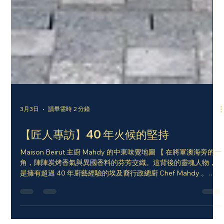
3月3日
讀畢需時 2 分鐘
【匠人專訪】40 年火候的堅持
Maison Beirut 主廚 Mahdy 的中東味覺地圖 【 在將軍澳海旁的一
角，陣陣炭烤香氣與異國香料的芬芳交織。這背後的靈魂人物，